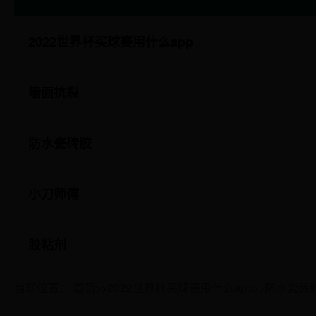
2022世界杯买球赛用什么app
墙面抗裂
防水瓷砖胶
小刀师傅
胶粘剂
当前位置：
首页
2022世界杯买球赛用什么app
防水瓷砖
>>
>>