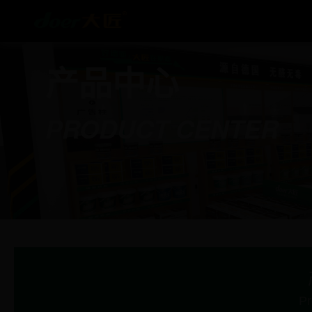
产品中心
PRODUCT CENTER
Pr