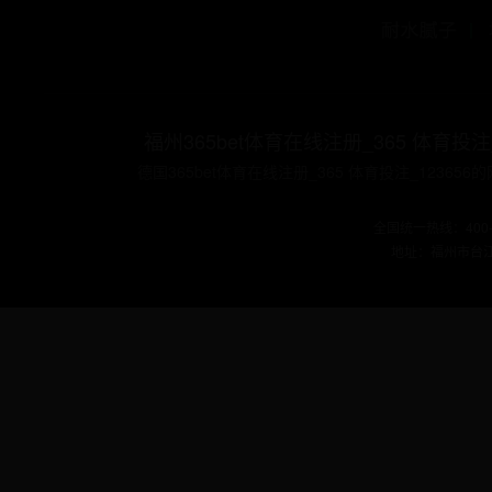
福州365bet体育在线注册_365 体育投
德国365bet体育在线注册_365 体育投注_123
全国统一热线：400-
地址：福州市台江