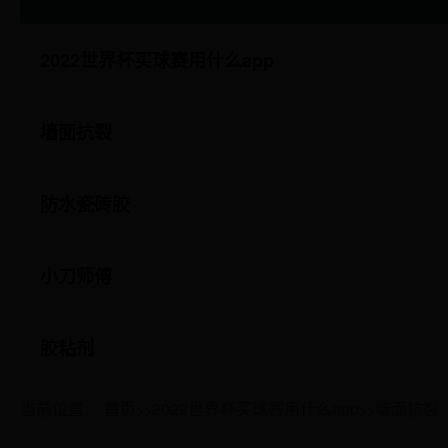
2022世界杯买球赛用什么app
墙面抗裂
防水瓷砖胶
小刀师傅
胶粘剂
当前位置：
首页
2022世界杯买球赛用什么app
墙面抗裂
>>
>>