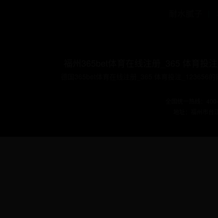
福州365bet体育在线注册_365 体育投
德国365bet体育在线注册_365 体育投注_123
全国统一热线：400-
地址：福州市台江