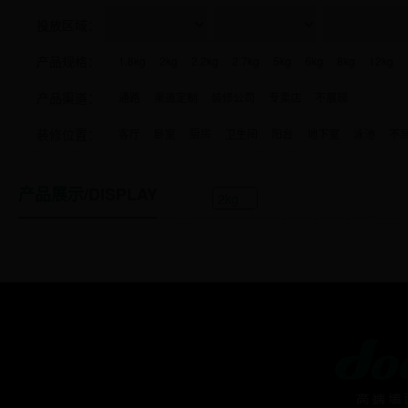
投放区域：
产品规格：
1.8kg
2kg
2.2kg
2.7kg
5kg
6kg
8kg
12kg
产品渠道：
18kg
通路
渠道定制
不展现
装修公司
专卖店
不展现
装修位置：
客厅
卧室
厨房
卫生间
阳台
地下室
泳池
不
产品展示
/DISPLAY
2kg