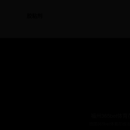
胶粘剂
福州365bet体
德国365bet体育在