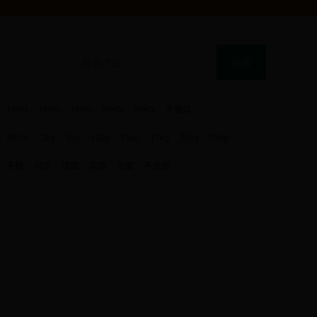
10KG
15KG
18KG
20KG
25KG
不展现
400ml
2kg
5kg
12kg
15kg
17kg
20kg
25kg
不展现
天棚
吊顶
墙面
墙角
地面
不展现