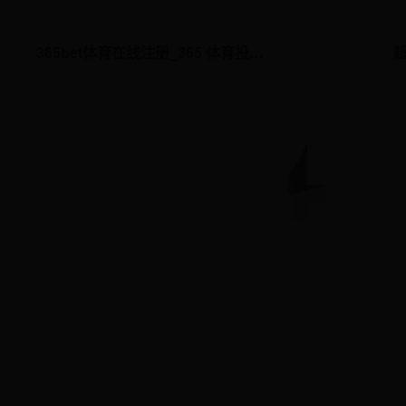
365bet体育在线注册_365 体育投注_123656的网站怎么开www 儿童房界面剂
查看更多