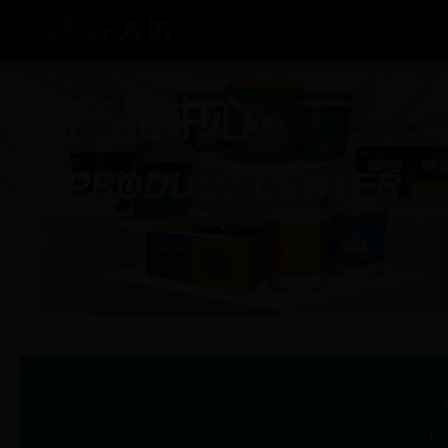
产品中心
PRODUCT CENTER
Pr