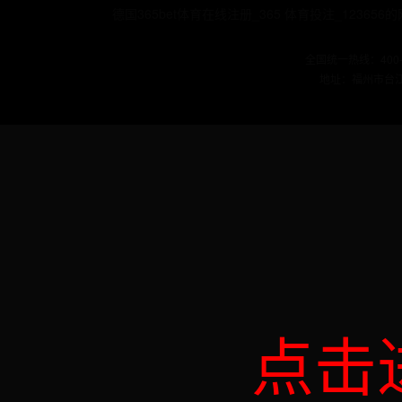
德国365bet体育在线注册_365 体育投注_123
全国统一热线：400-
地址：福州市台江
点击